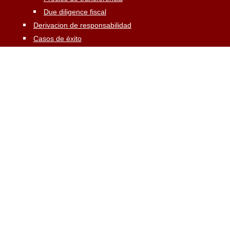
Due diligence fiscal
Derivacion de responsabilidad
Casos de éxito
Actualidad
En los medios
Salcedo Opina
Contacto
Suscríbete a nuestro blog
Síguenos