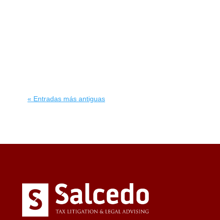
hipoteca y frenar un desahucio equivale
a una dación en pago, y confirma la
exención de la ganancia en el IRPF
cuando la venta y la cancelación de las
deudas se documentan de forma
coordinada.
« Entradas más antiguas