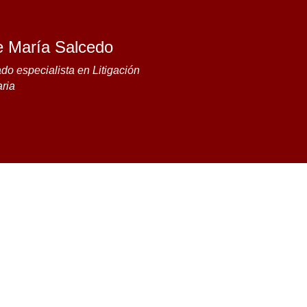
e María Salcedo
o especialista en Litigación
aria
por
Salcedo
|
Sep 13, 2024
|
Confilegal
,
Medios
|
0 