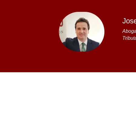
Jos
Abogad
Tribut
Leer casos de éxito