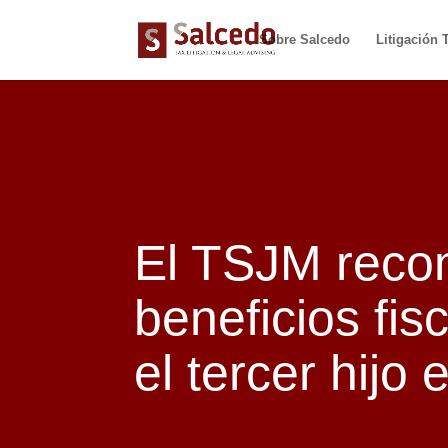
Sobre Salcedo
Litigación T
El TSJM reco
beneficios fi
el tercer hijo