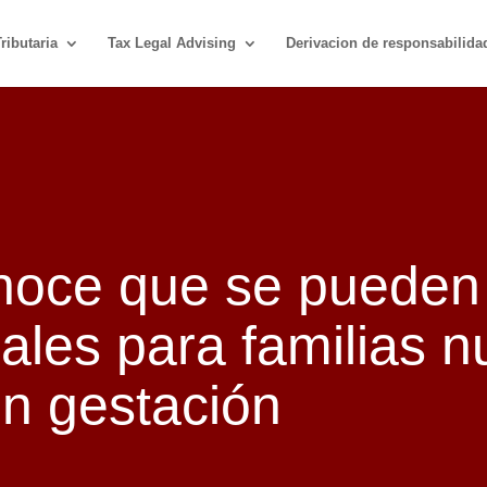
ributaria
Tax Legal Advising
Derivacion de responsabilida
noce que se pueden 
scales para familias
 en gestación