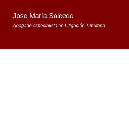
Jose María Salcedo
Abogado especialista en Litigación Tributaria
por
Salcedo
|
Ene 18, 2024
|
Casos de Éxito
|
0
Comentarios