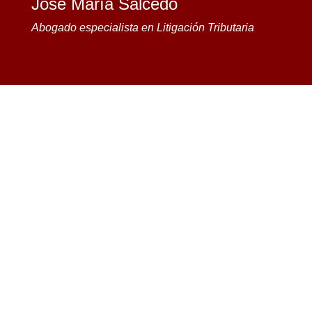
Jose María Salcedo
Abogado especialista en Litigación Tributaria
por
Salcedo
|
Ene 18, 2026
|
Medios
,
Revista CAF
Madrid
,
Salcedo Opina
|
0 Comentarios