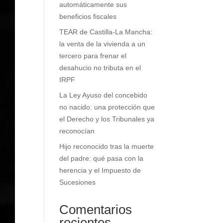
automáticamente sus
beneficios fiscales
TEAR de Castilla-La Mancha:
la venta de la vivienda a un
tercero para frenar el
desahucio no tributa en el
IRPF
La Ley Ayuso del concebido
no nacido: una protección que
el Derecho y los Tribunales ya
reconocían
Hijo reconocido tras la muerte
del padre: qué pasa con la
herencia y el Impuesto de
Sucesiones
Comentarios
recientes