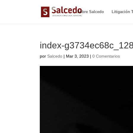
Sobre Salcedo
Litigación T
index-g3734ec68c_12
por
Salcedo
|
Mar 3, 2023
|
0 Comentarios