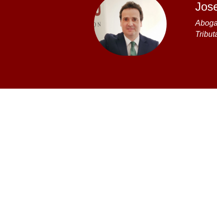
Jos
Abogad
Tribut
Leer casos de éxito
Fernando Perez
19/05/2026