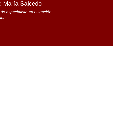
e María Salcedo
o especialista en Litigación
aria
por
Salcedo
|
Feb 5, 2024
|
El Periódico de Aquí
,
Me
jose luis B.T.
27/04/2026