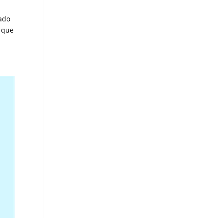
rado
a que