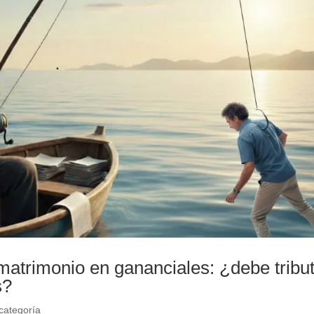
matrimonio en gananciales: ¿debe tribu
s?
 categoría