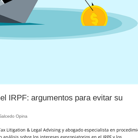
 el IRPF: argumentos para evitar su
Salcedo Opina
Tax Litigation & Legal Advising y abogado especialista en procedim
 análisis sobre los intereses expropiatorios en el IRPF y los