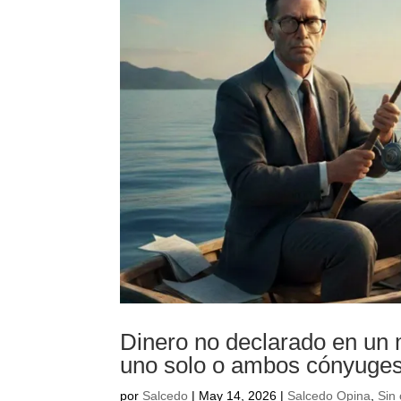
Dinero no declarado en un 
uno solo o ambos cónyuge
por
Salcedo
|
May 14, 2026
|
Salcedo Opina
,
Sin